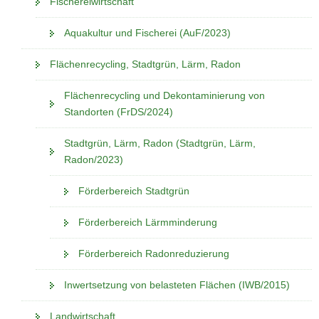
Fischereiwirtschaft
a
v
Aquakultur und Fischerei (AuF/2023)
i
Flächenrecycling, Stadtgrün, Lärm, Radon
g
a
Flächenrecycling und Dekontaminierung von
t
Standorten (FrDS/2024)
i
o
Stadtgrün, Lärm, Radon (Stadtgrün, Lärm,
n
Radon/2023)
Förderbereich Stadtgrün
Förderbereich Lärmminderung
Förderbereich Radonreduzierung
Inwertsetzung von belasteten Flächen (IWB/2015)
Landwirtschaft