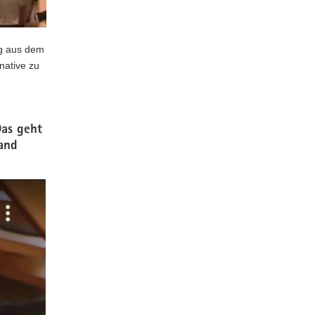
ng aus dem
native zu
Das geht
and