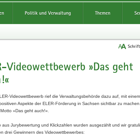
reifende
en
Politik und Verwaltung
Themen
Se
Schrif
-Videowettbewerb »Das geht
t
!«
LER-Videowettbewerb rief die Verwaltungsbehörde dazu auf, mit eine
 positiven Aspekte der ELER-Förderung in Sachsen sichtbar zu machen
Motto »Das geht auch!«.
e aus Jurybewertung und Klickzahlen wurden ausgezählt und wir gratul
den drei Gewinnern des Videowettbewerbes: