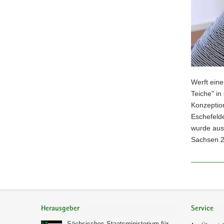
Werft ein
Teiche" in
Konzeption
Eschefelde
wurde aus
Sachsen 20
Footer-
Bereich
Herausgeber
Service
Sächsisches Staatsministerium für