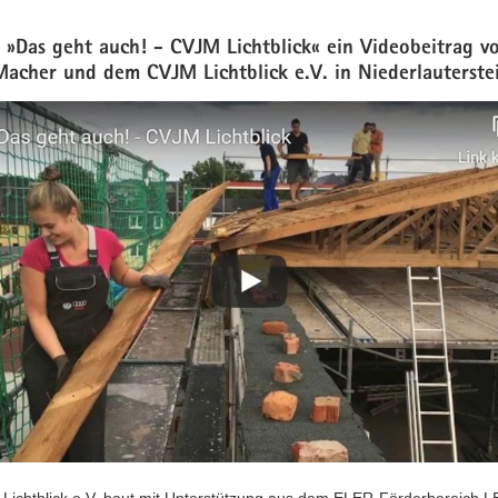
: »Das geht auch! - CVJM Lichtblick« ein Videobeitrag v
Macher und dem CVJM Lichtblick e.V. in Niederlauterste
Lichtblick e.V. baut mit Unterstützung aus dem ELER-Förderbereich 