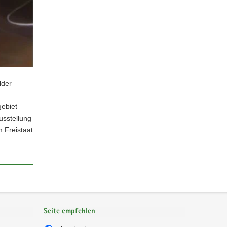
lder
gebiet
usstellung
 Freistaat
Seite empfehlen