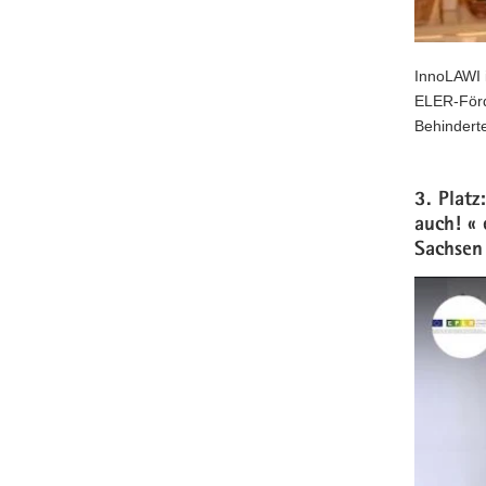
InnoLAWI i
ELER-Förd
Behinderte
3. Platz
auch! «
Sachsen 