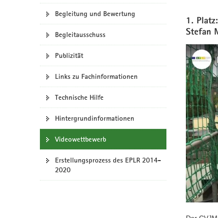
a
Begleitung und Bewertung
1. Platz
v
Stefan 
i
Begleitausschuss
g
Publizität
a
t
Links zu Fachinformationen
i
o
Technische Hilfe
n
Hintergrundinformationen
Videowettbewerb
Erstellungsprozess des EPLR 2014-
2020
Der CVJM 