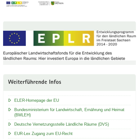
a
v
i
Weitere
g
Information
a
t
i
o
n
Weiterführende Infos
ELER-Homepage der EU
Bundesministerium für Landwirtschaft, Ernährung und Heimat
(BMLEH)
Deutsche Vernetzungsstelle Ländliche Räume (DVS)
EUR-Lex Zugang zum EU-Recht