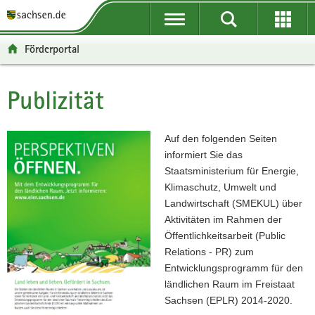
P
P
H
W
F
o
o
a
e
o
r
r
u
i
o
Förderportal
t
t
p
t
t
a
a
t
e
e
l
l
i
r
r
Publizität
Hauptinhalt
ü
n
n
e
-
b
a
h
I
B
e
v
a
n
e
Auf den folgenden Seiten
r
i
l
f
r
informiert Sie das
g
g
t
o
e
Staatsministerium für Energie,
r
a
r
i
Klimaschutz, Umwelt und
e
t
m
c
Landwirtschaft (SMEKUL) über
i
i
a
h
Aktivitäten im Rahmen der
f
o
t
Öffentlichkeitsarbeit (Public
e
n
i
Relations - PR) zum
n
o
Entwicklungsprogramm für den
d
n
ländlichen Raum im Freistaat
e
Sachsen (EPLR) 2014-2020.
N