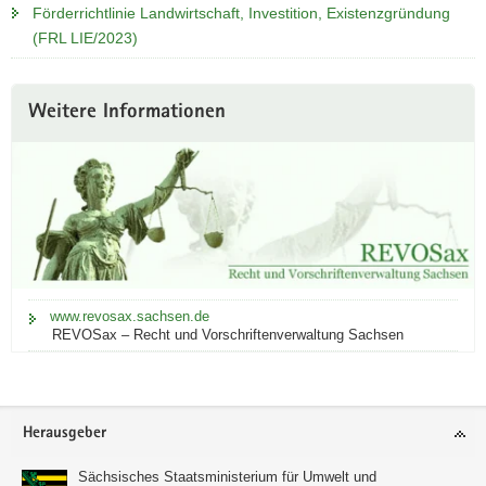
Förderrichtlinie Landwirtschaft, Investition, Existenzgründung
(FRL LIE/2023)
Weitere Informationen
www.revosax.sachsen.de
REVOSax – Recht und Vorschriftenverwaltung Sachsen
Footer-
Herausgeber
Bereich
Sächsisches Staatsministerium für Umwelt und