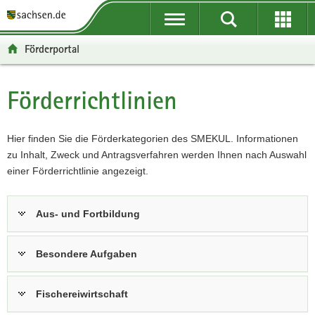
P
P
H
F
o
o
a
o
r
r
u
o
Förderportal
t
t
p
t
a
a
t
e
l
l
i
r
Förderrichtlinien
Hauptinhalt
ü
n
n
-
b
a
h
B
e
v
a
e
Hier finden Sie die Förderkategorien des SMEKUL. Informationen
r
i
l
r
zu Inhalt, Zweck und Antragsverfahren werden Ihnen nach Auswahl
g
g
t
e
einer Förderrichtlinie angezeigt.
r
a
i
e
t
c
Aus- und Fortbildung
i
i
h
f
o
e
n
Besondere Aufgaben
n
d
Fischereiwirtschaft
e
N