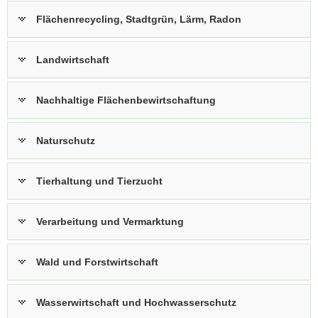
a
Flächenrecycling, Stadtgrün, Lärm, Radon
v
i
Landwirtschaft
g
a
t
Nachhaltige Flächenbewirtschaftung
i
o
Naturschutz
n
Tierhaltung und Tierzucht
Verarbeitung und Vermarktung
Wald und Forstwirtschaft
Wasserwirtschaft und Hochwasserschutz