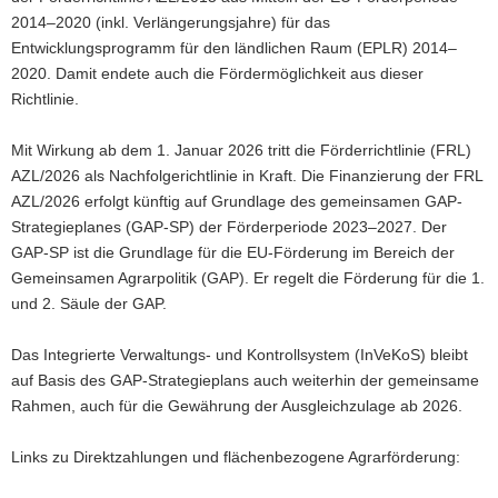
2014–2020 (inkl. Verlängerungsjahre) für das
a
Entwicklungsprogramm für den ländlichen Raum (EPLR) 2014–
v
2020. Damit endete auch die Fördermöglichkeit aus dieser
i
Richtlinie.
g
a
Mit Wirkung ab dem 1. Januar 2026 tritt die Förderrichtlinie (FRL)
t
AZL/2026 als Nachfolgerichtlinie in Kraft. Die Finanzierung der FRL
i
AZL/2026 erfolgt künftig auf Grundlage des gemeinsamen GAP-
o
Strategieplanes (GAP-SP) der Förderperiode 2023–2027. Der
n
GAP-SP ist die Grundlage für die EU-Förderung im Bereich der
Gemeinsamen Agrarpolitik (GAP). Er regelt die Förderung für die 1.
und 2. Säule der GAP.
Das Integrierte Verwaltungs- und Kontrollsystem (InVeKoS) bleibt
auf Basis des GAP-Strategieplans auch weiterhin der gemeinsame
Rahmen, auch für die Gewährung der Ausgleichzulage ab 2026.
Links zu Direktzahlungen und flächenbezogene Agrarförderung: