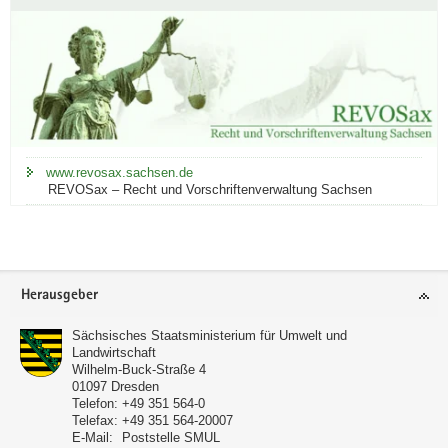
a
v
i
g
a
t
i
www.revosax.sachsen.de
o
REVOSax – Recht und Vorschriftenverwaltung Sachsen
n
Footer-
Herausgeber
Bereich
Sächsisches Staatsministerium für Umwelt und
Landwirtschaft
Wilhelm-Buck-Straße 4
01097
Dresden
Telefon:
+49 351 564-0
Telefax:
+49 351 564-20007
E-Mail:
Poststelle SMUL