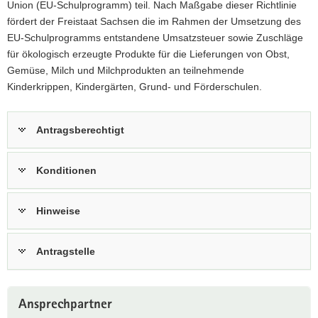
Union (EU-Schulprogramm) teil. Nach Maßgabe dieser Richtlinie
a
fördert der Freistaat Sachsen die im Rahmen der Umsetzung des
v
EU-Schulprogramms entstandene Umsatzsteuer sowie Zuschläge
i
für ökologisch erzeugte Produkte für die Lieferungen von Obst,
g
Gemüse, Milch und Milchprodukten an teilnehmende
a
Kinderkrippen, Kindergärten, Grund- und Förderschulen.
t
i
Antragsberechtigt
o
n
Konditionen
Hinweise
Antragstelle
Weitere
Ansprechpartner
Information