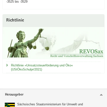
-3525 bis -3529
Richtlinie
Richtlinie »Umsatzsteuerförderung und Öko«
(UStÖkoSchulpr/2021)
Footer-
Herausgeber
Bereich
Sächsisches Staatsministerium für Umwelt und