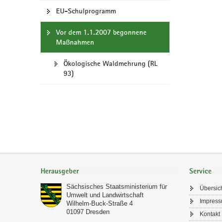
EU-Schulprogramm
a
v
Vor dem 1.1.2007 begonnene
i
Maßnahmen
g
a
Ökologische Waldmehrung (RL
t
93)
i
o
n
Footer-
Bereich
Herausgeber
Service
Sächsisches Staatsministerium für
Übersic
Umwelt und Landwirtschaft
Impres
Wilhelm-Buck-Straße 4
01097
Dresden
Kontakt