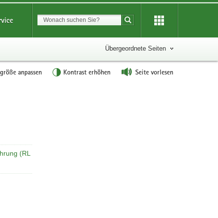
Suchbegriff
rvice
Suche starten
Übergeordnete Seiten
tgröße anpassen
Kontrast erhöhen
Seite vorlesen
Weitere
Information
ehrung (RL