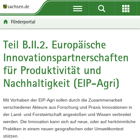
P
P
H
W
F
o
o
a
e
o
r
r
u
i
o
Förderportal
t
t
p
t
t
a
a
t
e
e
l
l
i
r
r
Teil B.II.2. Europäische
Hauptinhalt
ü
n
n
e
-
Innovationspartnerschaften
b
a
h
I
B
e
v
a
n
e
für Produktivität und
r
i
l
f
r
g
g
t
o
e
Nachhaltigkeit (EIP-Agri)
r
a
r
i
e
t
m
c
i
i
a
h
Mit Vorhaben der EIP-Agri sollen durch die Zusammenarbeit
f
o
t
verschiedener Akteure aus Forschung und Praxis Innovationen in
e
n
i
der Land- und Forstwirtschaft angestoßen und Wissen verbreitet
n
o
werden. Die Innovation kann sich auf neue, oder auf herkömmliche
d
n
Praktiken in einem neuen geografischen oder Umweltkontext
e
stützen.
N