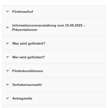
a
v
Förderaufruf
i
g
Informationsveranstaltung vom 15.09.2025 –
a
Präsentationen
t
i
Was wird gefördert?
o
n
Wer wird gefördert?
Förderkonditionen
Vorhabenauswahl
Antragstelle