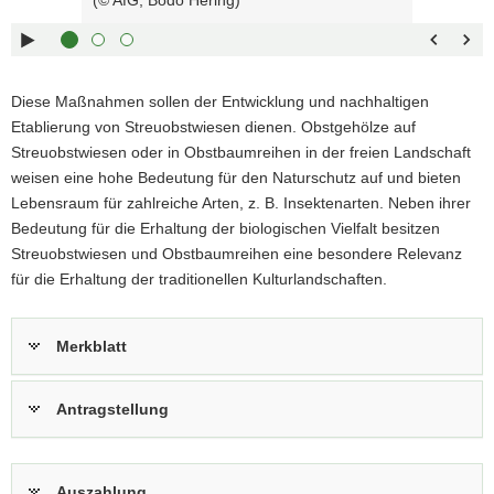
rechts :
blättern
a
Pfeiltaste
Zurück
v
links :
blättern
i
Pfeiltaste
Bildunterschrift
g
Diese Maßnahmen sollen der Entwicklung und nachhaltigen
oben :
anzeigen
a
Etablierung von Streuobstwiesen dienen. Obstgehölze auf
Pfeiltaste
Bildunterschrift
t
Streuobstwiesen oder in Obstbaumreihen in der freien Landschaft
unten :
verbergen
i
weisen eine hohe Bedeutung für den Naturschutz auf und bieten
Eingabetaste
Vollbildmodus
o
Lebensraum für zahlreiche Arten, z. B. Insektenarten. Neben ihrer
:
öffnen
n
Bedeutung für die Erhaltung der biologischen Vielfalt besitzen
Leertaste :
Bilderschau
Streuobstwiesen und Obstbaumreihen eine besondere Relevanz
abspielen
für die Erhaltung der traditionellen Kulturlandschaften.
Merkblatt
Antragstellung
Auszahlung