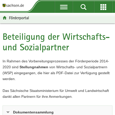
P
P
H
W
F
o
o
a
e
o
r
r
u
i
o
Förderportal
t
t
p
t
t
a
a
t
e
e
l
l
i
r
r
Beteiligung der Wirtschafts-
Hauptinhalt
ü
n
n
e
-
und Sozialpartner
b
a
h
I
B
e
v
a
n
e
r
i
l
f
r
In Rahmen des Vorbereitungsprozesses der Förderperiode 2014-
g
g
t
o
e
2020 sind
Stellungnahmen
von Wirtschafts- und Sozialpartnern
r
a
r
i
(WSP) eingegangen, die hier als PDF-Datei zur Verfügung gestellt
e
t
m
c
werden.
i
i
a
h
f
o
t
Das Sächsische Staatsministerium für Umwelt und Landwirtschaft
e
n
i
dankt allen Partnern für ihre Anmerkungen.
n
o
d
n
e
Dokumentensammlung
N