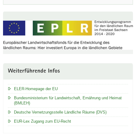
a
v
Weitere
i
Information
g
a
t
i
o
n
Weiterführende Infos
ELER-Homepage der EU
Bundesministerium für Landwirtschaft, Ernährung und Heimat
(BMLEH)
Deutsche Vernetzungsstelle Ländliche Räume (DVS)
EUR-Lex Zugang zum EU-Recht