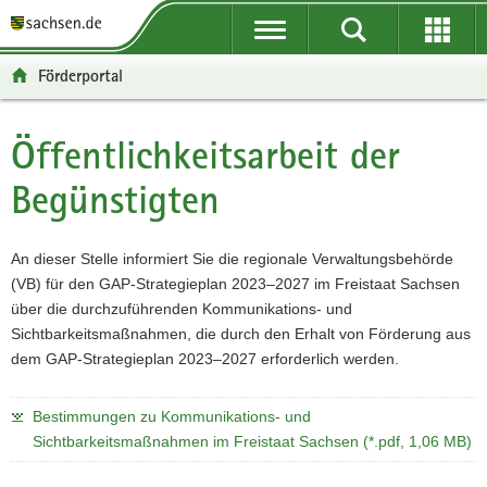
P
P
H
W
F
o
o
a
e
o
r
r
u
i
o
Förderportal
t
t
p
t
t
a
a
t
e
e
l
l
i
r
r
Öffentlichkeitsarbeit der
Hauptinhalt
ü
n
n
e
-
Begünstigten
b
a
h
I
B
e
v
a
n
e
r
i
l
f
r
An dieser Stelle informiert Sie die regionale Verwaltungsbehörde
g
g
t
o
e
(VB) für den GAP-Strategieplan 2023–2027 im Freistaat Sachsen
r
a
r
i
über die durchzuführenden Kommunikations- und
e
t
m
c
Sichtbarkeitsmaßnahmen, die durch den Erhalt von Förderung aus
i
i
a
h
dem GAP-Strategieplan 2023–2027 erforderlich werden.
f
o
t
e
n
i
n
o
Bestimmungen zu Kommunikations- und
d
n
Sichtbarkeitsmaßnahmen im Freistaat Sachsen (*.pdf, 1,06 MB)
e
N