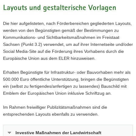
a
Layouts und gestalterische Vorlagen
v
i
Die hier aufgelisteten, nach Förderbereichen gegliederten Layouts,
g
werden von den Begünstigten gemäß der Bestimmungen zu
a
Kommunikations- und Sichtbarkeitsmaßnahmen im Freistaat
t
Sachsen (Punkt 3.2) verwendet, um auf ihrer Internetseite und/oder
i
Social Media-Site auf die Förderung ihres Vorhabens durch die
o
Europäische Union aus dem ELER hinzuweisen.
n
Erhalten Begünstigte für Infrastruktur- oder Bauvorhaben mehr als
500.000 Euro öffentliche Unterstützung, bringen die Begünstigten
ein (selbst zu fertigendes/anfertigen zu lassendes) Bauschild mit
Emblem der Europäischen Union inklusive Schriftzug an.
Im Rahmen freiwilliger Publizitätsmaßnahmen sind die
entsprechenden Layouts ebenfalls zu verwenden.
Investive Maßnahmen der Landwirtschaft