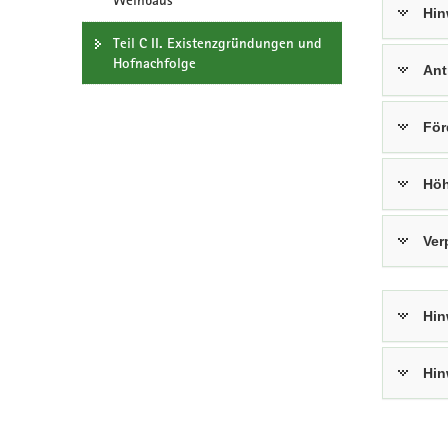
Weinbaus
Hin
a
Teil C II. Existenzgründungen und
v
Hofnachfolge
i
Ant
g
a
För
t
i
o
Höh
n
Ver
Hin
Hin