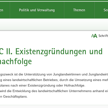
reifende
en
Politik und Verwaltung
Themen
Se
Schrif
 C II. Existenzgründungen und
t
achfolge
szweck ist die Unterstützung von Junglandwirtinnen und Junglandwirt
g eines landwirtschaftlichen Betriebes, durch die Umsetzung eines me
planes nach einer Existenzgründung oder Hofnachfolge.
 wird die Entwicklung des landwirtschaftlichen Unternehmens anhand e
en Geschäftsplans.