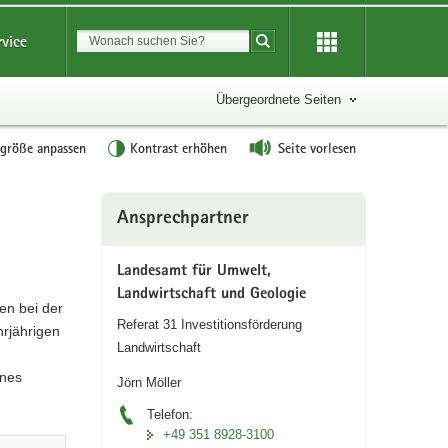
Suchbegriff
rvice
Suche starten
Übergeordnete Seiten
tgröße anpassen
Kontrast erhöhen
Seite vorlesen
Weitere
Ansprechpartner
Information
Landesamt für Umwelt,
Landwirtschaft und Geologie
en bei der
Referat 31 Investitionsförderung
hrjährigen
Landwirtschaft
ines
Jörn Möller
Telefon:
+49 351 8928-3100