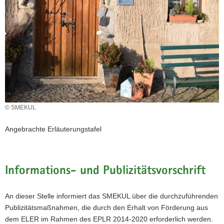
a
v
i
g
a
t
i
o
n
© SMEKUL
Angebrachte Erläuterungstafel
Informations- und Publizitätsvorschrift
An dieser Stelle informiert das SMEKUL über die durchzuführenden
Publizitätsmaßnahmen, die durch den Erhalt von Förderung aus
dem ELER im Rahmen des EPLR 2014-2020 erforderlich werden.